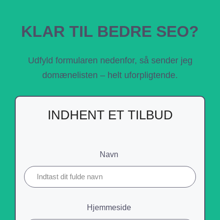
KLAR TIL BEDRE SEO?
Udfyld formularen nedenfor, så sender jeg
domænelisten – helt uforpligtende.
Leave
INDHENT ET TILBUD
this
field
blank
Navn
Hjemmeside